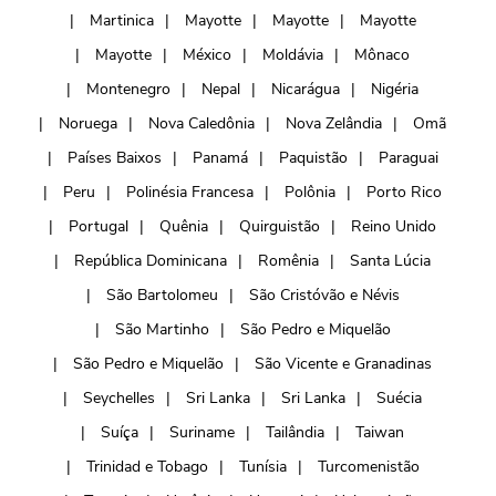
Martinica
Mayotte
Mayotte
Mayotte
Mayotte
México
Moldávia
Mônaco
Montenegro
Nepal
Nicarágua
Nigéria
Noruega
Nova Caledônia
Nova Zelândia
Omã
Países Baixos
Panamá
Paquistão
Paraguai
Peru
Polinésia Francesa
Polônia
Porto Rico
Portugal
Quênia
Quirguistão
Reino Unido
República Dominicana
Romênia
Santa Lúcia
São Bartolomeu
São Cristóvão e Névis
São Martinho
São Pedro e Miquelão
São Pedro e Miquelão
São Vicente e Granadinas
Seychelles
Sri Lanka
Sri Lanka
Suécia
Suíça
Suriname
Tailândia
Taiwan
Trinidad e Tobago
Tunísia
Turcomenistão