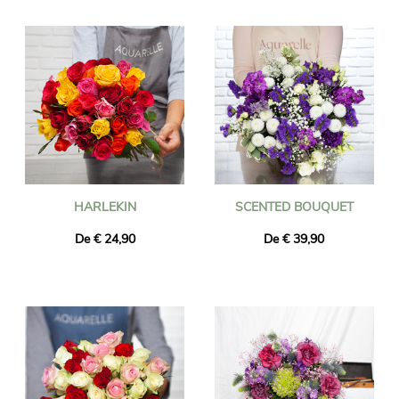
Enviamos flores em Namur em menos de 24 horas e
garantimos que as flores entregues sejam frescas e sazonais.
Pode ter a certeza que o bouquet de flores que encomendou é
exatamente igual ao que lhe entregamos. Para ter certeza de
que é o mesmo, sempre tiramos uma foto dele e enviamos para
você por e-mail.
HARLEKIN
SCENTED BOUQUET
De € 24,90
De € 39,90