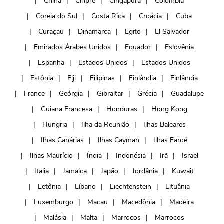
China
Chipre
Cingapura
Colômbia
Coréia do Sul
Costa Rica
Croácia
Cuba
Curaçau
Dinamarca
Egito
El Salvador
Emirados Árabes Unidos
Equador
Eslovênia
Espanha
Estados Unidos
Estados Unidos
Estônia
Fiji
Filipinas
Finlândia
Finlândia
France
Geórgia
Gibraltar
Grécia
Guadalupe
Guiana Francesa
Honduras
Hong Kong
Hungria
Ilha da Reunião
Ilhas Baleares
Ilhas Canárias
Ilhas Cayman
Ilhas Faroé
Ilhas Maurício
Índia
Indonésia
Irã
Israel
Itália
Jamaica
Japão
Jordânia
Kuwait
Letônia
Líbano
Liechtenstein
Lituânia
Luxemburgo
Macau
Macedônia
Madeira
Malásia
Malta
Marrocos
Marrocos