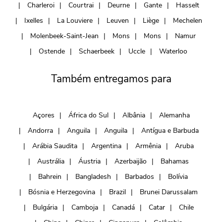
Charleroi
Courtrai
Deurne
Gante
Hasselt
Ixelles
La Louviere
Leuven
Liège
Mechelen
Molenbeek-Saint-Jean
Mons
Mons
Namur
Ostende
Schaerbeek
Uccle
Waterloo
Também entregamos para
Açores
África do Sul
Albânia
Alemanha
Andorra
Anguila
Anguila
Antígua e Barbuda
Arábia Saudita
Argentina
Armênia
Aruba
Austrália
Áustria
Azerbaijão
Bahamas
Bahrein
Bangladesh
Barbados
Bolívia
Bósnia e Herzegovina
Brazil
Brunei Darussalam
Bulgária
Camboja
Canadá
Catar
Chile