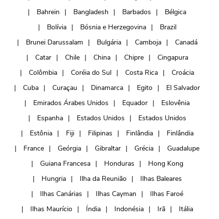
Bahrein
Bangladesh
Barbados
Bélgica
Bolívia
Bósnia e Herzegovina
Brazil
Brunei Darussalam
Bulgária
Camboja
Canadá
Catar
Chile
China
Chipre
Cingapura
Colômbia
Coréia do Sul
Costa Rica
Croácia
Cuba
Curaçau
Dinamarca
Egito
El Salvador
Emirados Árabes Unidos
Equador
Eslovênia
Espanha
Estados Unidos
Estados Unidos
Estônia
Fiji
Filipinas
Finlândia
Finlândia
France
Geórgia
Gibraltar
Grécia
Guadalupe
Guiana Francesa
Honduras
Hong Kong
Hungria
Ilha da Reunião
Ilhas Baleares
Ilhas Canárias
Ilhas Cayman
Ilhas Faroé
Ilhas Maurício
Índia
Indonésia
Irã
Itália