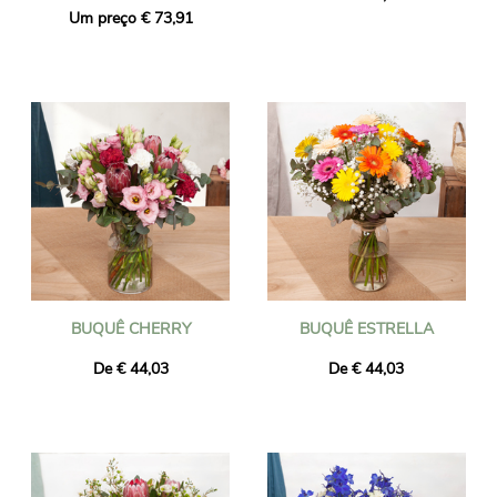
Um preço € 73,91
BUQUÊ CHERRY
BUQUÊ ESTRELLA
De € 44,03
De € 44,03