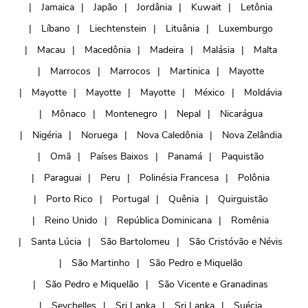
Jamaica
Japão
Jordânia
Kuwait
Letônia
Líbano
Liechtenstein
Lituânia
Luxemburgo
Macau
Macedônia
Madeira
Malásia
Malta
Marrocos
Marrocos
Martinica
Mayotte
Mayotte
Mayotte
Mayotte
México
Moldávia
Mônaco
Montenegro
Nepal
Nicarágua
Nigéria
Noruega
Nova Caledônia
Nova Zelândia
Omã
Países Baixos
Panamá
Paquistão
Paraguai
Peru
Polinésia Francesa
Polônia
Porto Rico
Portugal
Quênia
Quirguistão
Reino Unido
República Dominicana
Romênia
Santa Lúcia
São Bartolomeu
São Cristóvão e Névis
São Martinho
São Pedro e Miquelão
São Pedro e Miquelão
São Vicente e Granadinas
Seychelles
Sri Lanka
Sri Lanka
Suécia