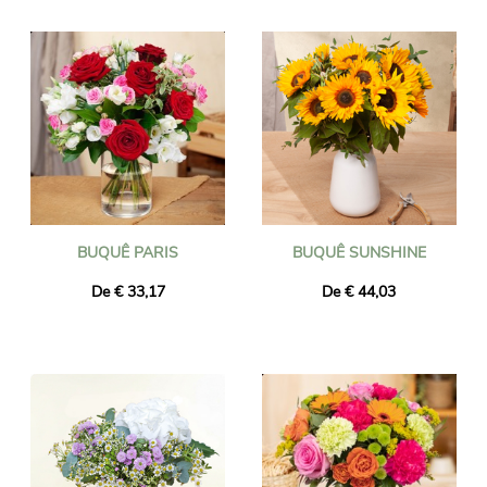
artesanais locais e entregues em qualquer lugar de Israel, no
endereço de sua escolha, pela floricultura mais próxima do
destinatário. Faça seu pedido antes das 16h e seu buquê será
entregue no dia seguinte, incluindo feriados. Seja qual for o
evento que você está comemorando (nascimento, aniversário,
casamento, agradecimento, etc.), confie na Universal Flower
para uma entrega de flores bem-sucedida!
BUQUÊ PARIS
BUQUÊ SUNSHINE
De € 33,17
De € 44,03