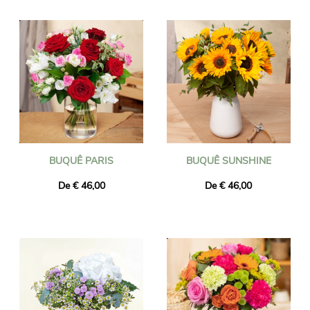
floristas artesanais locais e entregues em Liechtenstein no
endereço de sua escolha pela floricultura mais próxima do
destinatário. Encomende antes das 16h e seu buquê será
entregue no dia seguinte, incluindo feriados. Seja qual for o
evento que você está comemorando (nascimento, aniversário,
casamento, agradecimento, etc.), confie na Universal Flower
para uma entrega de flores bem-sucedida!
BUQUÊ PARIS
BUQUÊ SUNSHINE
De € 46,00
De € 46,00