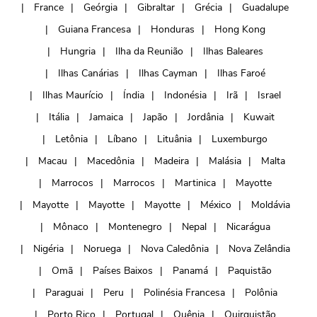
France
Geórgia
Gibraltar
Grécia
Guadalupe
Guiana Francesa
Honduras
Hong Kong
Hungria
Ilha da Reunião
Ilhas Baleares
Ilhas Canárias
Ilhas Cayman
Ilhas Faroé
Ilhas Maurício
Índia
Indonésia
Irã
Israel
Itália
Jamaica
Japão
Jordânia
Kuwait
Letônia
Líbano
Lituânia
Luxemburgo
Macau
Macedônia
Madeira
Malásia
Malta
Marrocos
Marrocos
Martinica
Mayotte
Mayotte
Mayotte
Mayotte
México
Moldávia
Mônaco
Montenegro
Nepal
Nicarágua
Nigéria
Noruega
Nova Caledônia
Nova Zelândia
Omã
Países Baixos
Panamá
Paquistão
Paraguai
Peru
Polinésia Francesa
Polônia
Porto Rico
Portugal
Quênia
Quirguistão