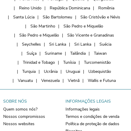
Reino Unido
República Dominicana
Romênia
Santa Lúcia
São Bartolomeu
São Cristóvão e Névis
São Martinho
São Pedro e Miquelão
São Pedro e Miquelão
São Vicente e Granadinas
Seychelles
Sri Lanka
Sri Lanka
Suécia
Suíça
Suriname
Tailândia
Taiwan
Trinidad e Tobago
Tunísia
Turcomenistão
Turquia
Ucrânia
Uruguai
Uzbequistão
Vanuatu
Venezuela
Vietnã
Wallis e Futuna
SOBRE NÓS
INFORMAÇÕES LEGAIS
Quem somos nós?
Informações legais
Nossos compromissos
Termos e condições de venda
Nossos websites
Política de proteção de dados