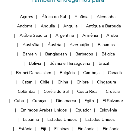
Açores
África do Sul
Albânia
Alemanha
Andorra
Anguila
Anguila
Antígua e Barbuda
Arábia Saudita
Argentina
Armênia
Aruba
Austrália
Áustria
Azerbaijão
Bahamas
Bahrein
Bangladesh
Barbados
Bélgica
Bolívia
Bósnia e Herzegovina
Brazil
Brunei Darussalam
Bulgária
Camboja
Canadá
Catar
Chile
China
Chipre
Cingapura
Colômbia
Coréia do Sul
Costa Rica
Croácia
Cuba
Curaçau
Dinamarca
Egito
El Salvador
Emirados Árabes Unidos
Equador
Eslovênia
Espanha
Estados Unidos
Estados Unidos
Estônia
Fiji
Filipinas
Finlândia
Finlândia