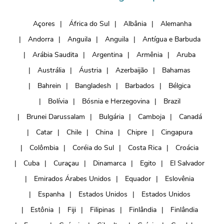
Açores
África do Sul
Albânia
Alemanha
Andorra
Anguila
Anguila
Antígua e Barbuda
Arábia Saudita
Argentina
Armênia
Aruba
Austrália
Áustria
Azerbaijão
Bahamas
Bahrein
Bangladesh
Barbados
Bélgica
Bolívia
Bósnia e Herzegovina
Brazil
Brunei Darussalam
Bulgária
Camboja
Canadá
Catar
Chile
China
Chipre
Cingapura
Colômbia
Coréia do Sul
Costa Rica
Croácia
Cuba
Curaçau
Dinamarca
Egito
El Salvador
Emirados Árabes Unidos
Equador
Eslovênia
Espanha
Estados Unidos
Estados Unidos
Estônia
Fiji
Filipinas
Finlândia
Finlândia