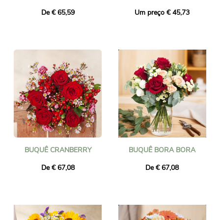
De € 65,59
Um preço € 45,73
BUQUÊ CRANBERRY
BUQUÊ BORA BORA
De € 67,08
De € 67,08