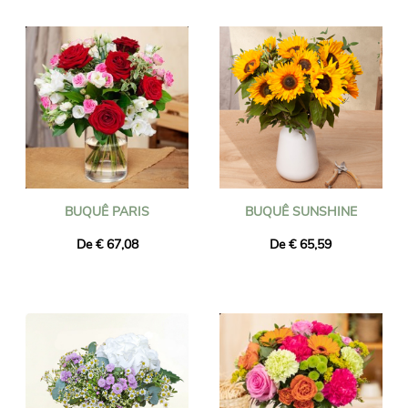
artesanais locais e entregues em qualquer lugar da Moldávia, no
endereço de sua escolha, pela floricultura mais próxima do
destinatário. Encomende antes das 16h e seu buquê será
entregue no dia seguinte, incluindo feriados. Seja qual for o
evento que você está comemorando (nascimento, aniversário,
casamento, agradecimento, etc.), confie na Universal Flower
para uma entrega de flores bem-sucedida!
BUQUÊ PARIS
BUQUÊ SUNSHINE
De € 67,08
De € 65,59