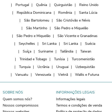
Portugal
Quênia
Quirguistão
Reino Unido
República Dominicana
Romênia
Santa Lúcia
São Bartolomeu
São Cristóvão e Névis
São Martinho
São Pedro e Miquelão
São Pedro e Miquelão
São Vicente e Granadinas
Seychelles
Sri Lanka
Sri Lanka
Suécia
Suíça
Suriname
Tailândia
Taiwan
Trinidad e Tobago
Tunísia
Turcomenistão
Turquia
Ucrânia
Uruguai
Uzbequistão
Vanuatu
Venezuela
Vietnã
Wallis e Futuna
SOBRE NÓS
INFORMAÇÕES LEGAIS
Quem somos nós?
Informações legais
Nossos compromissos
Termos e condições de venda
Nossos websites
Política de proteção de dados