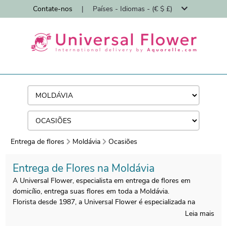
Contate-nos
|
Países - Idiomas - (€ $ £)
Entrega de flores
Moldávia
Ocasiões
Entrega de Flores na Moldávia
A Universal Flower, especialista em entrega de flores em
domicílio, entrega suas flores em toda a Moldávia.
Florista desde 1987, a Universal Flower é especializada na
entrega de buquês de flores em domicílio por floristas.
Leia mais
Todos os buquês são feitos na Moldávia por nossos floristas