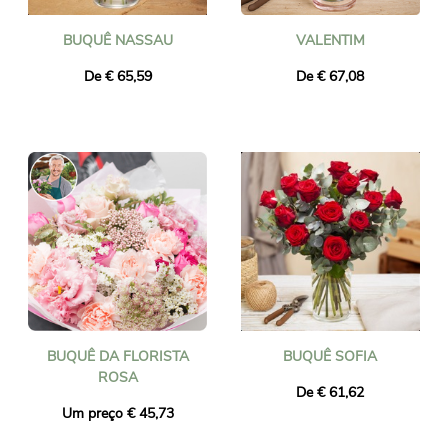
BUQUÊ NASSAU
VALENTIM
De € 65,59
De € 67,08
BUQUÊ DA FLORISTA
BUQUÊ SOFIA
ROSA
De € 61,62
Um preço € 45,73