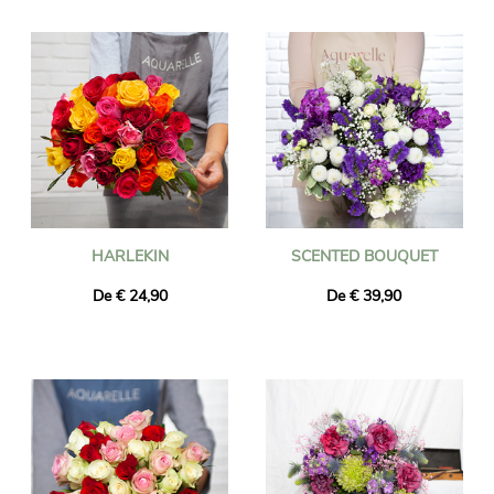
Universal Flower você pode surpreender seus mais próximos e
queridos no Luxemburgo com um requintado buquê de flores
frescas ou uma planta em vaso.
Nossos artesãos floristas
locais, cuidadosamente selecionados e experientes, projetarão e
criarão buquês de flores e plantas para entrega em qualquer
lugar do Luxemburgo para qualquer ocasião com entrega
rápida de flores frescas dentro de 24-48 horas após você ter
feito seu pedido de flores.
HARLEKIN
SCENTED BOUQUET
De € 24,90
De € 39,90