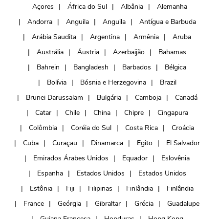
Açores
África do Sul
Albânia
Alemanha
Andorra
Anguila
Anguila
Antígua e Barbuda
Arábia Saudita
Argentina
Armênia
Aruba
Austrália
Áustria
Azerbaijão
Bahamas
Bahrein
Bangladesh
Barbados
Bélgica
Bolívia
Bósnia e Herzegovina
Brazil
Brunei Darussalam
Bulgária
Camboja
Canadá
Catar
Chile
China
Chipre
Cingapura
Colômbia
Coréia do Sul
Costa Rica
Croácia
Cuba
Curaçau
Dinamarca
Egito
El Salvador
Emirados Árabes Unidos
Equador
Eslovênia
Espanha
Estados Unidos
Estados Unidos
Estônia
Fiji
Filipinas
Finlândia
Finlândia
France
Geórgia
Gibraltar
Grécia
Guadalupe
Guiana Francesa
Honduras
Hong Kong