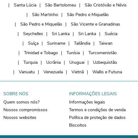
Santa Lúcia
São Bartolomeu
São Cristóvão e Névis
São Martinho
São Pedro e Miquelão
São Pedro e Miquelão
São Vicente e Granadinas
Seychelles
Sri Lanka
Sri Lanka
Suécia
Suíça
Suriname
Tailândia
Taiwan
Trinidad e Tobago
Tunísia
Turcomenistão
Turquia
Ucrânia
Uruguai
Uzbequistão
Vanuatu
Venezuela
Vietnã
Wallis e Futuna
SOBRE NÓS
INFORMAÇÕES LEGAIS
Quem somos nós?
Informações legais
Nossos compromissos
Termos e condições de venda
Nossos websites
Política de proteção de dados
Biscoitos