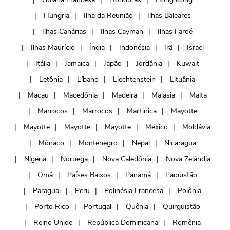
Hungria
Ilha da Reunião
Ilhas Baleares
Ilhas Canárias
Ilhas Cayman
Ilhas Faroé
Ilhas Maurício
Índia
Indonésia
Irã
Israel
Itália
Jamaica
Japão
Jordânia
Kuwait
Letônia
Líbano
Liechtenstein
Lituânia
Macau
Macedônia
Madeira
Malásia
Malta
Marrocos
Marrocos
Martinica
Mayotte
Mayotte
Mayotte
Mayotte
México
Moldávia
Mônaco
Montenegro
Nepal
Nicarágua
Nigéria
Noruega
Nova Caledônia
Nova Zelândia
Omã
Países Baixos
Panamá
Paquistão
Paraguai
Peru
Polinésia Francesa
Polônia
Porto Rico
Portugal
Quênia
Quirguistão
Reino Unido
República Dominicana
Romênia