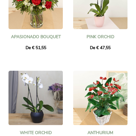
APASIONADO BOUQUET
PINK ORCHID
De € 51,55
De € 47,55
WHITE ORCHID
ANTHURIUM