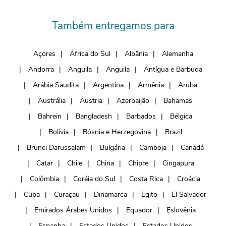
Também entregamos para
Açores
África do Sul
Albânia
Alemanha
Andorra
Anguila
Anguila
Antígua e Barbuda
Arábia Saudita
Argentina
Armênia
Aruba
Austrália
Áustria
Azerbaijão
Bahamas
Bahrein
Bangladesh
Barbados
Bélgica
Bolívia
Bósnia e Herzegovina
Brazil
Brunei Darussalam
Bulgária
Camboja
Canadá
Catar
Chile
China
Chipre
Cingapura
Colômbia
Coréia do Sul
Costa Rica
Croácia
Cuba
Curaçau
Dinamarca
Egito
El Salvador
Emirados Árabes Unidos
Equador
Eslovênia
Espanha
Estados Unidos
Estados Unidos