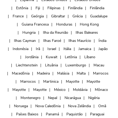
Estônia
Fiji
Filipinas
Finlândia
Finlândia
France
Geórgia
Gibraltar
Grécia
Guadalupe
Guiana Francesa
Honduras
Hong Kong
Hungria
Ilha da Reunião
Ilhas Baleares
Ilhas Cayman
Ilhas Faroé
Ilhas Maurício
Índia
Indonésia
Irã
Israel
Itália
Jamaica
Japão
Jordânia
Kuwait
Letônia
Líbano
Liechtenstein
Lituânia
Luxemburgo
Macau
Macedônia
Madeira
Malásia
Malta
Marrocos
Marrocos
Martinica
Mayotte
Mayotte
Mayotte
Mayotte
México
Moldávia
Mônaco
Montenegro
Nepal
Nicarágua
Nigéria
Noruega
Nova Caledônia
Nova Zelândia
Omã
Países Baixos
Panamá
Paquistão
Paraguai