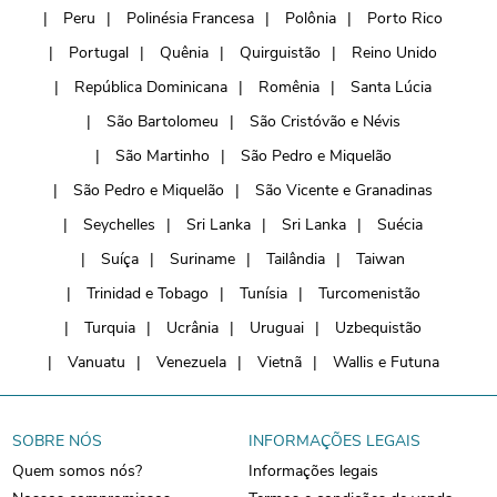
Peru
Polinésia Francesa
Polônia
Porto Rico
Portugal
Quênia
Quirguistão
Reino Unido
República Dominicana
Romênia
Santa Lúcia
São Bartolomeu
São Cristóvão e Névis
São Martinho
São Pedro e Miquelão
São Pedro e Miquelão
São Vicente e Granadinas
Seychelles
Sri Lanka
Sri Lanka
Suécia
Suíça
Suriname
Tailândia
Taiwan
Trinidad e Tobago
Tunísia
Turcomenistão
Turquia
Ucrânia
Uruguai
Uzbequistão
Vanuatu
Venezuela
Vietnã
Wallis e Futuna
SOBRE NÓS
INFORMAÇÕES LEGAIS
Quem somos nós?
Informações legais