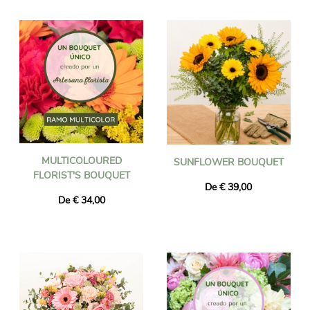
floristas artesanais locais e entregues em todas as Ilhas
Canárias no endereço de sua escolha pela florista mais próxima
do destinatário. Encomende antes das 16h e seu buquê será
entregue no dia seguinte, incluindo feriados. Seja qual for o
evento que você está comemorando (nascimento, aniversário,
casamento, agradecimento, etc.), confie na Universal Flower
para uma entrega de flores bem-sucedida!
MULTICOLOURED
SUNFLOWER BOUQUET
FLORIST'S BOUQUET
De € 39,00
De € 34,00