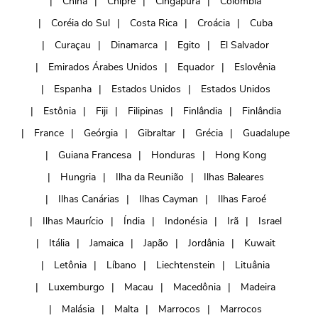
China
Chipre
Cingapura
Colômbia
Coréia do Sul
Costa Rica
Croácia
Cuba
Curaçau
Dinamarca
Egito
El Salvador
Emirados Árabes Unidos
Equador
Eslovênia
Espanha
Estados Unidos
Estados Unidos
Estônia
Fiji
Filipinas
Finlândia
Finlândia
France
Geórgia
Gibraltar
Grécia
Guadalupe
Guiana Francesa
Honduras
Hong Kong
Hungria
Ilha da Reunião
Ilhas Baleares
Ilhas Canárias
Ilhas Cayman
Ilhas Faroé
Ilhas Maurício
Índia
Indonésia
Irã
Israel
Itália
Jamaica
Japão
Jordânia
Kuwait
Letônia
Líbano
Liechtenstein
Lituânia
Luxemburgo
Macau
Macedônia
Madeira
Malásia
Malta
Marrocos
Marrocos