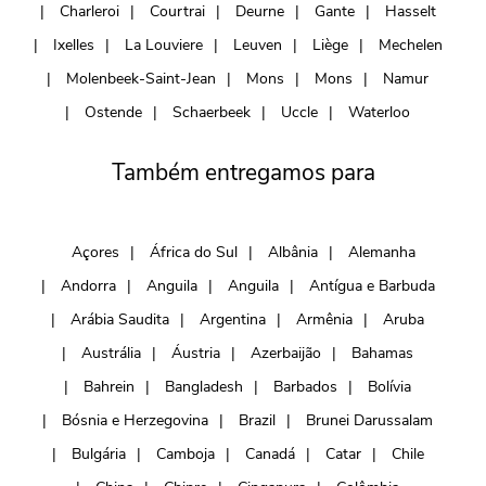
Charleroi
Courtrai
Deurne
Gante
Hasselt
Ixelles
La Louviere
Leuven
Liège
Mechelen
Molenbeek-Saint-Jean
Mons
Mons
Namur
Ostende
Schaerbeek
Uccle
Waterloo
Também entregamos para
Açores
África do Sul
Albânia
Alemanha
Andorra
Anguila
Anguila
Antígua e Barbuda
Arábia Saudita
Argentina
Armênia
Aruba
Austrália
Áustria
Azerbaijão
Bahamas
Bahrein
Bangladesh
Barbados
Bolívia
Bósnia e Herzegovina
Brazil
Brunei Darussalam
Bulgária
Camboja
Canadá
Catar
Chile