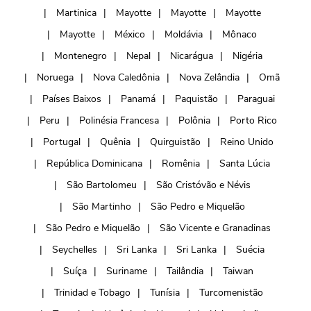
Martinica
Mayotte
Mayotte
Mayotte
Mayotte
México
Moldávia
Mônaco
Montenegro
Nepal
Nicarágua
Nigéria
Noruega
Nova Caledônia
Nova Zelândia
Omã
Países Baixos
Panamá
Paquistão
Paraguai
Peru
Polinésia Francesa
Polônia
Porto Rico
Portugal
Quênia
Quirguistão
Reino Unido
República Dominicana
Romênia
Santa Lúcia
São Bartolomeu
São Cristóvão e Névis
São Martinho
São Pedro e Miquelão
São Pedro e Miquelão
São Vicente e Granadinas
Seychelles
Sri Lanka
Sri Lanka
Suécia
Suíça
Suriname
Tailândia
Taiwan
Trinidad e Tobago
Tunísia
Turcomenistão