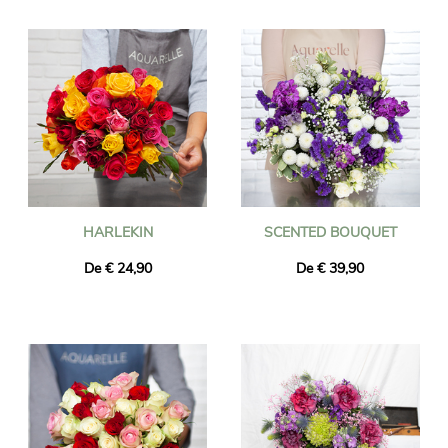
Enviamos flores em Alst em menos de 24 horas e garantimos
que as flores entregues sejam frescas e sazonais. Pode ter a
certeza que o bouquet de flores que encomendou é
exatamente igual ao que lhe entregamos. Para ter certeza de
que é o mesmo, sempre tiramos uma foto dele e enviamos para
você por e-mail.
HARLEKIN
SCENTED BOUQUET
De € 24,90
De € 39,90