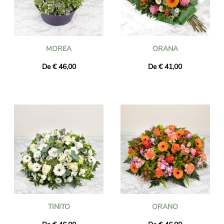
MOREA
ORANA
De € 46,00
De € 41,00
TINITO
ORANO