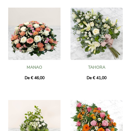
MANAO
TAHORA
De € 46,00
De € 41,00