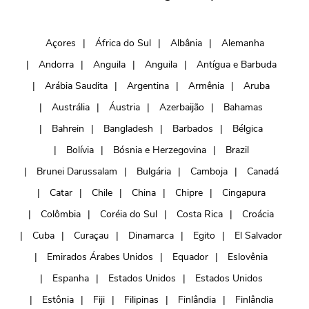
Açores
África do Sul
Albânia
Alemanha
Andorra
Anguila
Anguila
Antígua e Barbuda
Arábia Saudita
Argentina
Armênia
Aruba
Austrália
Áustria
Azerbaijão
Bahamas
Bahrein
Bangladesh
Barbados
Bélgica
Bolívia
Bósnia e Herzegovina
Brazil
Brunei Darussalam
Bulgária
Camboja
Canadá
Catar
Chile
China
Chipre
Cingapura
Colômbia
Coréia do Sul
Costa Rica
Croácia
Cuba
Curaçau
Dinamarca
Egito
El Salvador
Emirados Árabes Unidos
Equador
Eslovênia
Espanha
Estados Unidos
Estados Unidos
Estônia
Fiji
Filipinas
Finlândia
Finlândia