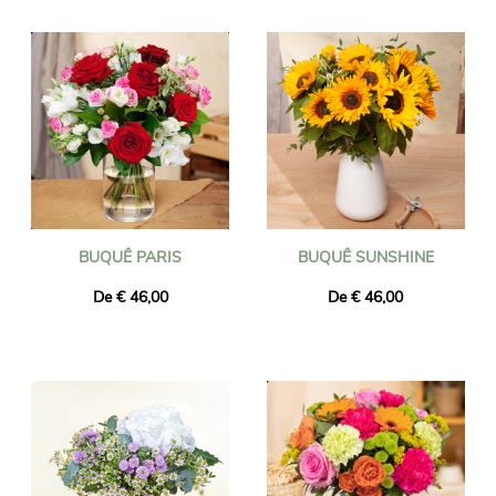
garantimos que as flores entregues sejam frescas e sazonais.
Você pode ter certeza de que o buquê de flores que você
encomendou é exatamente igual ao que entregamos. Para ter
certeza de que é igual, sempre tiramos uma foto e enviamos
para você por e-mail.
BUQUÊ PARIS
BUQUÊ SUNSHINE
De € 46,00
De € 46,00