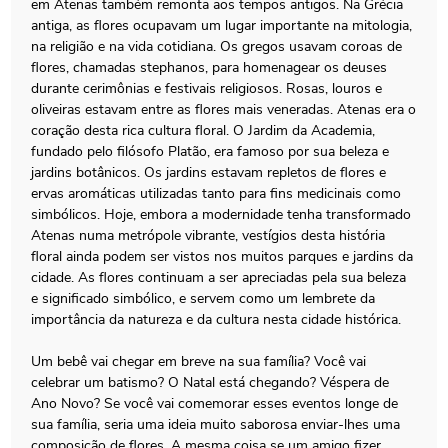
em Atenas também remonta aos tempos antigos. Na Grécia
antiga, as flores ocupavam um lugar importante na mitologia,
na religião e na vida cotidiana. Os gregos usavam coroas de
flores, chamadas stephanos, para homenagear os deuses
durante cerimônias e festivais religiosos. Rosas, louros e
oliveiras estavam entre as flores mais veneradas. Atenas era o
coração desta rica cultura floral. O Jardim da Academia,
fundado pelo filósofo Platão, era famoso por sua beleza e
jardins botânicos. Os jardins estavam repletos de flores e
ervas aromáticas utilizadas tanto para fins medicinais como
simbólicos. Hoje, embora a modernidade tenha transformado
Atenas numa metrópole vibrante, vestígios desta história
floral ainda podem ser vistos nos muitos parques e jardins da
cidade. As flores continuam a ser apreciadas pela sua beleza
e significado simbólico, e servem como um lembrete da
importância da natureza e da cultura nesta cidade histórica.
Um bebê vai chegar em breve na sua família? Você vai
celebrar um batismo? O Natal está chegando? Véspera de
Ano Novo? Se você vai comemorar esses eventos longe de
sua família, seria uma ideia muito saborosa enviar-lhes uma
composição de flores. A mesma coisa se um amigo fizer